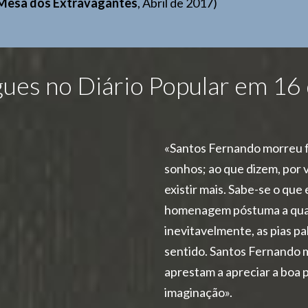
Mesa dos Extravagantes
, Abril de 2017)
igues no Diário Popular em 1
«Santos Fernando morreu f
sonhos; ao que dizem, por 
existir mais. Sabe-se o qu
homenagem póstuma a qual
inevitavelmente, as pias pa
sentido. Santos Fernando m
aprestam a apreciar a boa 
imaginação».