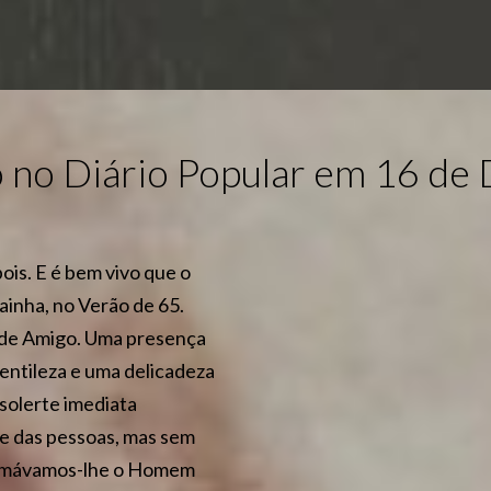
o no Diário Popular em 16 d
ois. E é bem vivo que o
inha, no Verão de 65.
nde Amigo. Uma presença
gentileza e uma delicadeza
solerte imediata
 e das pessoas, mas sem
 chamávamos-lhe o Homem