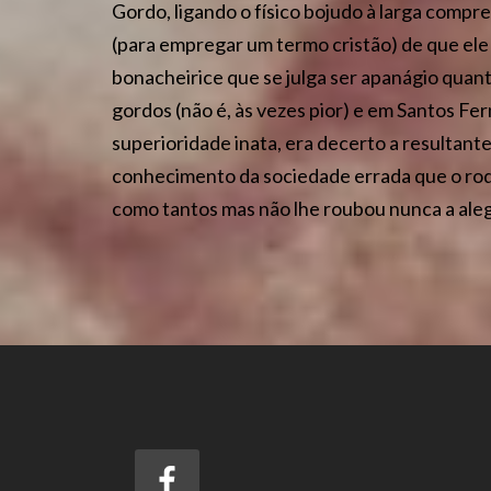
Gordo, ligando o físico bojudo à larga compr
(para empregar um termo cristão) de que el
bonacheirice que se julga ser apanágio qua
gordos (não é, às vezes pior) e em Santos Fe
superioridade inata, era decerto a resultant
conhecimento da sociedade errada que o rode
como tantos mas não lhe roubou nunca a alegr