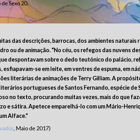
 de Sexo 20.
itas das descrições, barrocas, dos ambientes naturais
adro ou de animação. “No céu, os refegos das nuvens de
que despontavam sobre o dedo teutónico do palácio, r
 esfiapavam-se em leite, em ventres de espuma, em nád
ões literárias de animações de Terry Gilliam. A propósi
s literários portugueses de Santos Fernando, espécie de 
oso no texto, procurando muitas vezes, mais do que faze
zo e sátira. Apetece emparelhá-lo com um Mário-Henriq
um Alface."
vador
, Maio de 2017)