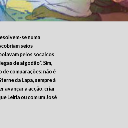
 resolvem-se numa
scobriam seios
ebolavam pelos socalcos
egas de algodão”. Sim,
to de comparações: não é
Sterne da Lapa, sempre à
r avançar a acção, criar
ue Leiria ou com um José