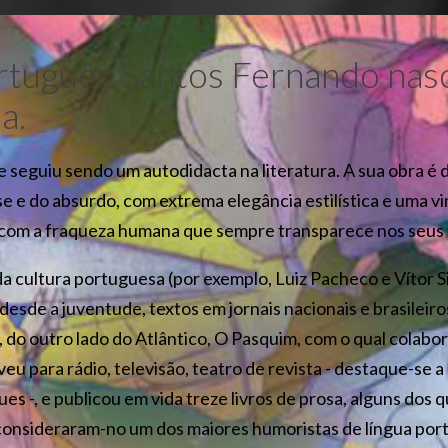
ortuguês Santos Fernando na
a.
e seguiu sendo um autodidacta na literatura. A sua obra é
e e do absurdo, com extrema elegância estilística e uma v
 com a fraqueza humana que sempre transparece nos seus 
a cultura portuguesa (por exemplo, Luiz Pacheco e Vítor S
 desde a juventude, textos em jornais nacionais e brasile
, do outro lado do Atlântico, O Pasquim, com o qual colab
eu para rádio, televisão, teatro de revista - destaque-se a
s -, e publicou em vida treze livros de prosa, alguns dos
 consideraram-no um dos maiores humoristas de língua po