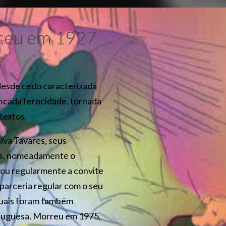
sceu em 1927
 desde cedo caracterizada
incada ferocidade, tornada
textos.
ilva Tavares, seus
iros, nomeadamente o
orou regularmente a convite
 parceria regular com o seu
 quais foram também
rtuguesa. Morreu em 1975,