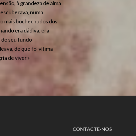
eensão, à grandeza de alma
e escuberava, numa
nto mais bochechudos dos
rnando era dádiva, era
e do seu fundo
ava, de que foi vítima
ia de viver.»
CONTACTE-NOS