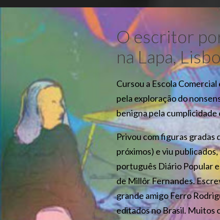
O escritor p
na Lapa, Lisbo
Cursou a Escola Comercial 
pela exploração do nonsens
benigna pela cumplicidade
Privou com figuras gradas d
próximos) e viu publicados,
português Diário Popular e
de Millôr Fernandes. Escrev
grande amigo Ferro Rodrigue
editados no Brasil. Muitos