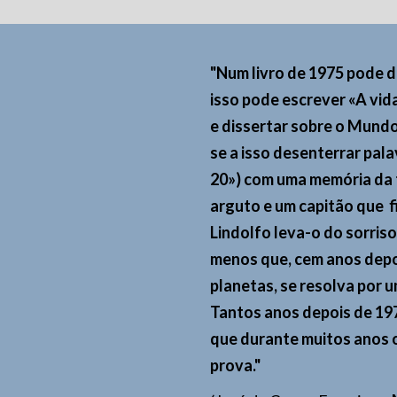
"Num livro de 1975 pode d
isso pode escrever «A vid
e dissertar sobre o Mund
se a isso desenterrar pal
20») com uma memória da 
arguto e um capitão que f
Lindolfo leva-o do sorris
menos que, cem anos depoi
planetas, se resolva por u
Tantos anos depois de 1975
que durante muitos anos o
prova."