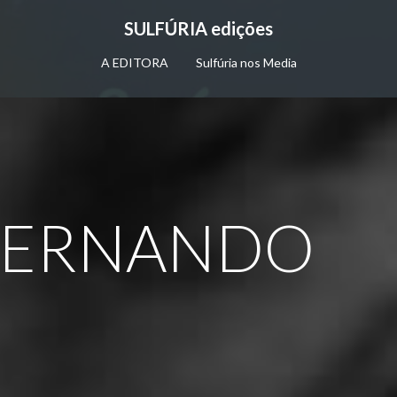
SULFÚRIA edições
A EDITORA
Sulfúria nos Media
FERNANDO