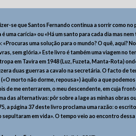
izer-se que Santos Fernando continua a sorrir como no p
a é uma carícia» ou «Há um santo para cada dia mas nem
o: «Procuras uma solução para o mundo? O quê, aqui? N
avras, sem glória.» Este livro é também uma viagem no te
tropa em Tavira em 1948 (Luz, Fuzeta, Manta-Rota) ond
izera duas guerras a cavalo na secretária. O facto de t
o («O morto não dorme, repousa») àquilo a que podemos 
s de me enterrarem, o meu descendente, em cuja fronte
ma das alternativas: pôr sobre a lage as minhas obras ou
, a página 37 deste livro proclama uma razão: o escrito
 sepultaram em vida». O tempo veio ao encontro dessa pr