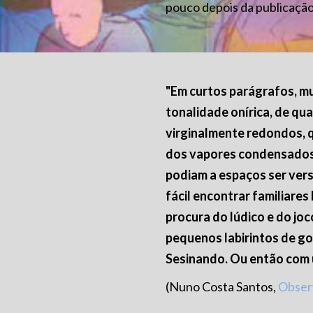
pouco depois da publicação
"Em curtos parágrafos, mu
tonalidade onírica, de qu
virginalmente redondos, 
dos vapores condensados,
podiam a espaços ser vers
fácil encontrar familiare
procura do lúdico e do joc
pequenos labirintos de go
Sesinando. Ou então com 
(Nuno Costa Santos,
Obser