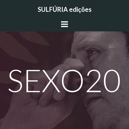
Skip
SULFÚRIA edições
to
content
SEXO20