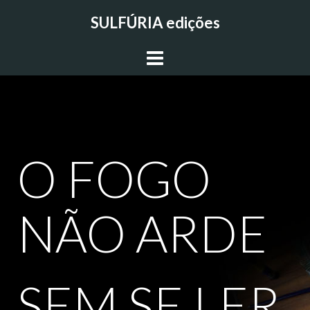
Skip
SULFÚRIA edições
to
content
O FOGO
NÃO ARDE
SEM SE LER